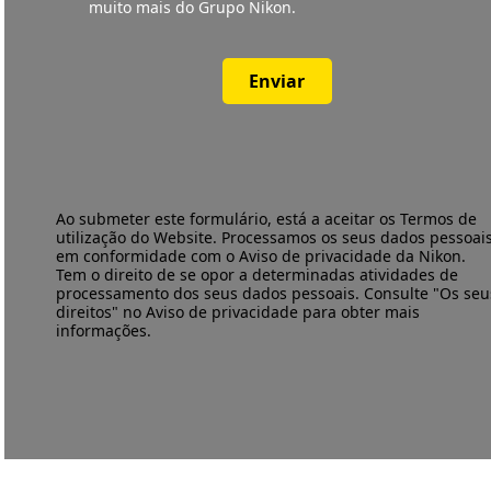
muito mais do Grupo Nikon.
Enviar
Ao submeter este formulário, está a aceitar os
Termos de
utilização
do Website. Processamos os seus dados pessoai
em conformidade com o
Aviso de privacidade
da Nikon.
Tem o direito de se opor a determinadas atividades de
processamento dos seus dados pessoais. Consulte "Os seu
direitos" no Aviso de privacidade para obter mais
informações.