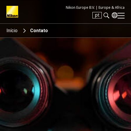
Nikon Europe B.V. |
Europe & Africa
pt
Search keyword(s)
Início
Contato