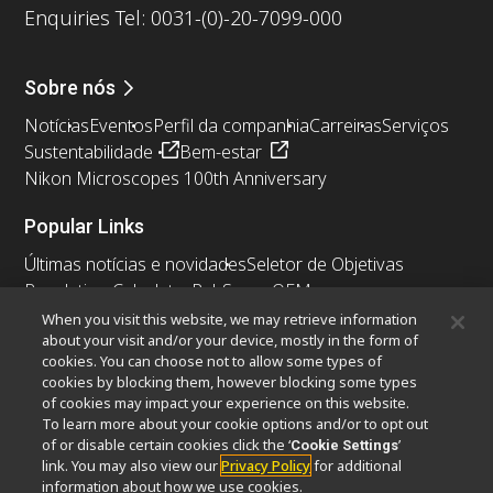
Enquiries Tel: 0031-(0)-20-7099-000
Sobre nós
Notícias
Eventos
Perfil da companhia
Carreiras
Serviços
Sustentabilidade
Bem-estar
Nikon Microscopes 100th Anniversary
Popular Links
Últimas notícias e novidades
Seletor de Objetivas
Resolution Calculator
PubScope
OEM
Nikon Small World
MicroscopyU
When you visit this website, we may retrieve information
about your visit and/or your device, mostly in the form of
cookies. You can choose not to allow some types of
Outros produtos Nikon
cookies by blocking them, however blocking some types
Produtos de imagem
of cookies may impact your experience on this website.
To learn more about your cookie options and/or to opt out
Microscopia industriais e Metrologia
of or disable certain cookies click the ‘
’
Cookie Settings
Sistemas de litografia semicondutores
link. You may also view our
Privacy Policy
for additional
Sistemas de litografia FPD
information about how we use cookies.