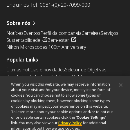
Enquiries Tel: 0031-(0)-20-7099-000
Sobre nós
Notícias
Eventos
Perfil da companhia
Carreiras
Serviços
Sustentabilidade
Bem-estar
Nikon Microscopes 100th Anniversary
Popular Links
Últimas notícias e novidades
Seletor de Objetivas
Resolution Calculator
PubScope
OEM
Nikon Small World
MicroscopyU
When you visit this website, we may retrieve information
about your visit and/or your device, mostly in the form of
cookies. You can choose not to allow some types of
Outros produtos Nikon
cookies by blocking them, however blocking some types
Produtos de imagem
of cookies may impact your experience on this website.
To learn more about your cookie options and/or to opt out
Microscopia industriais e Metrologia
of or disable certain cookies click the ‘
’
Cookie Settings
Sistemas de litografia semicondutores
link. You may also view our
Privacy Policy
for additional
Sistemas de litografia FPD
information about how we use cookies.