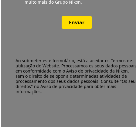
muito mais do Grupo Nikon.
Enviar
Ao submeter este formulário, está a aceitar os
Termos de
utilização
do Website. Processamos os seus dados pessoai
em conformidade com o
Aviso de privacidade
da Nikon.
Tem o direito de se opor a determinadas atividades de
processamento dos seus dados pessoais. Consulte "Os seu
direitos" no Aviso de privacidade para obter mais
informações.