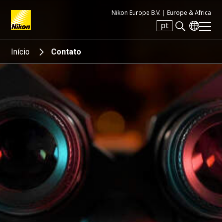
Nikon Europe B.V. |
Europe & Africa
pt
Search keyword(s)
Início
Contato