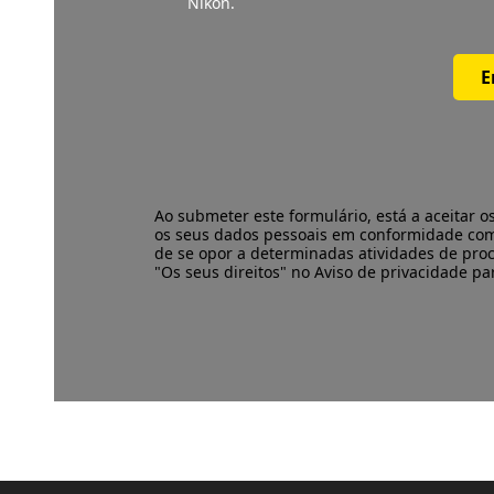
Nikon.
E
Ao submeter este formulário, está a aceitar o
os seus dados pessoais em conformidade co
de se opor a determinadas atividades de pro
"Os seus direitos" no Aviso de privacidade p