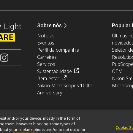
Sobre nós
Popular 
Notícias
Últimas no
Eventos
novidade
Perfil da companhia
Seletor d
Carreiras
Resolutio
Serviços
PubScop
Sustentabilidade
OEM
Bem-estar
Nikon Sma
Nikon Microscopes 100th
Microsco
Anniversary
isit and/or your device, mostly in the form of
king them, however blocking some types of
Cookie S
bout your cookie options and/or to opt out of or
ormation
Política de Cookies
Termos de uso
Carreiras