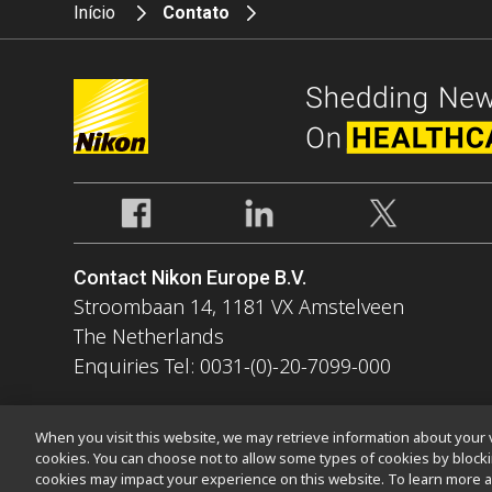
Início
Contato
Contact Nikon Europe B.V.
Stroombaan 14, 1181 VX Amstelveen
The Netherlands
Enquiries Tel: 0031-(0)-20-7099-000
When you visit this website, we may retrieve information about your v
cookies. You can choose not to allow some types of cookies by bloc
cookies may impact your experience on this website. To learn more a
Contato
Mapa do site
Privacidade
Software Vulnerability Inf