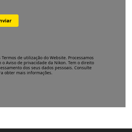
nviar
s
Termos de utilização
do Website. Processamos
m o
Aviso de privacidade
da Nikon. Tem o direito
cessamento dos seus dados pessoais. Consulte
ara obter mais informações.