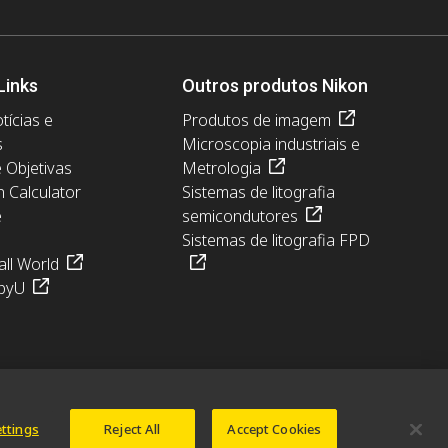
Links
Outros produtos Nikon
tícias e
Produtos de imagem
s
Microscopia industriais e
e Objetivas
Metrologia
n Calculator
Sistemas de litografia
e
semicondutores
Sistemas de litografia FPD
ll World
pyU
ettings
Reject All
Accept Cookies
© 2026 Nikon Europe B.V.