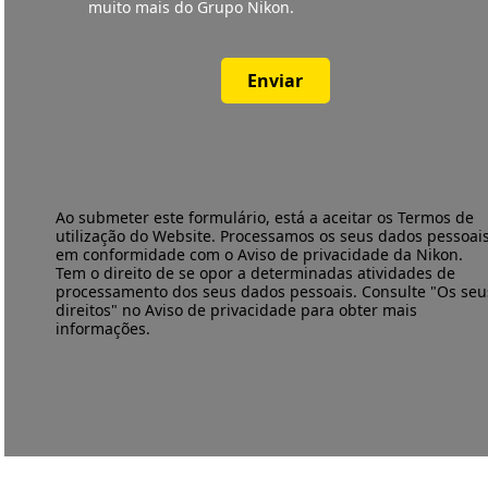
muito mais do Grupo Nikon.
Enviar
Ao submeter este formulário, está a aceitar os
Termos de
utilização
do Website. Processamos os seus dados pessoai
em conformidade com o
Aviso de privacidade
da Nikon.
Tem o direito de se opor a determinadas atividades de
processamento dos seus dados pessoais. Consulte "Os seu
direitos" no Aviso de privacidade para obter mais
informações.