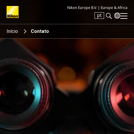
Nikon Europe B.V. |
Europe & Africa
pt
Search keyword(s)
Início
Contato