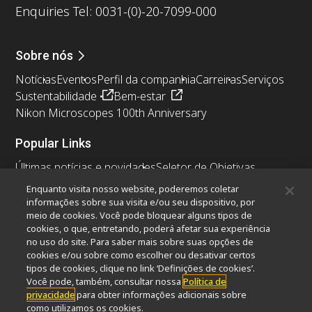
Enquiries Tel: 0031-(0)-20-7099-000
Sobre nós
Notícias
Eventos
Perfil da companhia
Carreiras
Serviços
Sustentabilidade
Bem-estar
Nikon Microscopes 100th Anniversary
Popular Links
Últimas notícias e novidades
Seletor de Objetivas
Resolution Calculator
PubScope
OEM
Enquanto visita nosso website, poderemos coletar
Nikon Small World
MicroscopyU
informações sobre sua visita e/ou seu dispositivo, por
meio de cookies. Você pode bloquear alguns tipos de
cookies, o que, entretando, poderá afetar sua experiência
Outros produtos Nikon
no uso do site. Para saber mais sobre suas opções de
Produtos de imagem
cookies e/ou sobre como escolher ou desativar certos
tipos de cookies, clique no link ‘Definições de cookies’.
Microscopia industriais e Metrologia
Você pode, também, consultar nossa
Política de
Sistemas de litografia semicondutores
privacidade
para obter informações adicionais sobre
Sistemas de litografia FPD
como utilizamos os cookies.