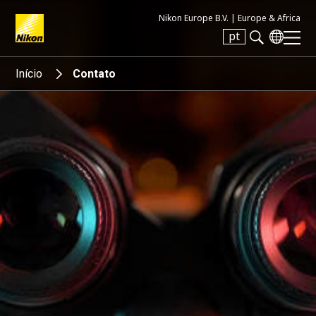
Nikon Europe B.V. |
Europe & Africa
pt
Search keyword(s)
Início
Contato