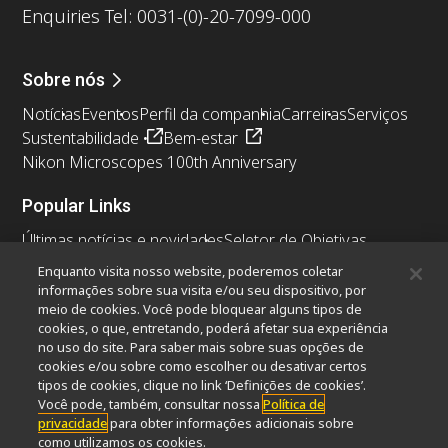
Enquiries Tel: 0031-(0)-20-7099-000
Sobre nós
Notícias
Eventos
Perfil da companhia
Carreiras
Serviços
Sustentabilidade
Bem-estar
Nikon Microscopes 100th Anniversary
Popular Links
Últimas notícias e novidades
Seletor de Objetivas
Resolution Calculator
PubScope
OEM
Enquanto visita nosso website, poderemos coletar
Nikon Small World
MicroscopyU
informações sobre sua visita e/ou seu dispositivo, por
meio de cookies. Você pode bloquear alguns tipos de
cookies, o que, entretando, poderá afetar sua experiência
Outros produtos Nikon
no uso do site. Para saber mais sobre suas opções de
Produtos de imagem
cookies e/ou sobre como escolher ou desativar certos
tipos de cookies, clique no link ‘Definições de cookies’.
Microscopia industriais e Metrologia
Você pode, também, consultar nossa
Política de
Sistemas de litografia semicondutores
privacidade
para obter informações adicionais sobre
Sistemas de litografia FPD
como utilizamos os cookies.