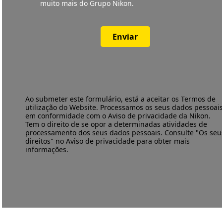
muito mais do Grupo Nikon.
Enviar
Ao submeter este formulário, está a aceitar os
Termos de
utilização
do Website. Processamos os seus dados pessoai
em conformidade com o
Aviso de privacidade
da Nikon.
Tem o direito de se opor a determinadas atividades de
processamento dos seus dados pessoais. Consulte "Os seu
direitos" no Aviso de privacidade para obter mais
informações.