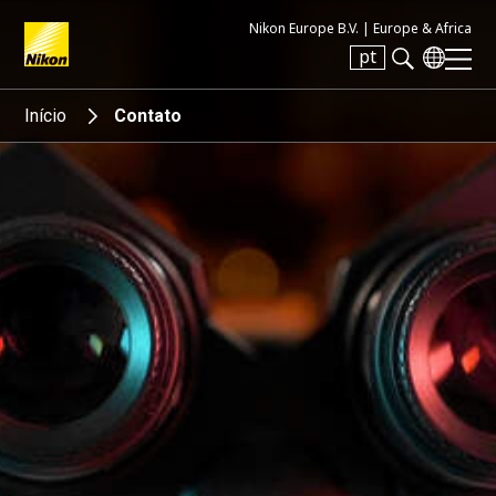
Nikon Europe B.V. |
Europe & Africa
pt
Search keyword(s)
Início
Contato