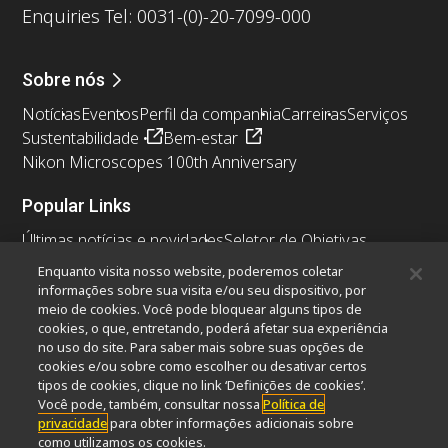
Enquiries Tel: 0031-(0)-20-7099-000
Sobre nós
Notícias
Eventos
Perfil da companhia
Carreiras
Serviços
Sustentabilidade
Bem-estar
Nikon Microscopes 100th Anniversary
Popular Links
Últimas notícias e novidades
Seletor de Objetivas
Resolution Calculator
PubScope
OEM
Enquanto visita nosso website, poderemos coletar
Nikon Small World
MicroscopyU
informações sobre sua visita e/ou seu dispositivo, por
meio de cookies. Você pode bloquear alguns tipos de
cookies, o que, entretando, poderá afetar sua experiência
Outros produtos Nikon
no uso do site. Para saber mais sobre suas opções de
Produtos de imagem
cookies e/ou sobre como escolher ou desativar certos
tipos de cookies, clique no link ‘Definições de cookies’.
Microscopia industriais e Metrologia
Você pode, também, consultar nossa
Política de
Sistemas de litografia semicondutores
privacidade
para obter informações adicionais sobre
Sistemas de litografia FPD
como utilizamos os cookies.