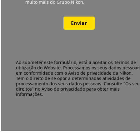
muito mais do Grupo Nikon.
Enviar
Ao submeter este formulário, está a aceitar os
Termos de
utilização
do Website. Processamos os seus dados pessoai
em conformidade com o
Aviso de privacidade
da Nikon.
Tem o direito de se opor a determinadas atividades de
processamento dos seus dados pessoais. Consulte "Os seu
direitos" no Aviso de privacidade para obter mais
informações.