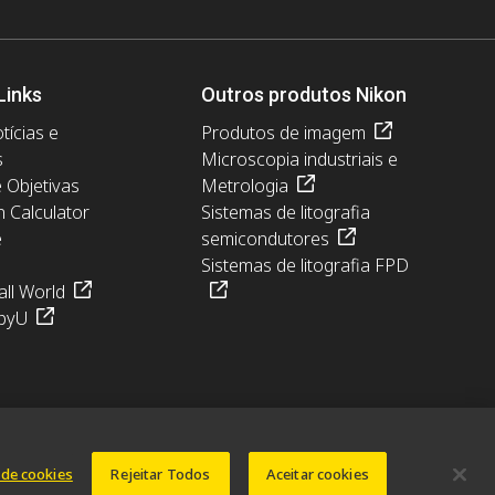
Links
Outros produtos Nikon
tícias e
Produtos de imagem
s
Microscopia industriais e
e Objetivas
Metrologia
n Calculator
Sistemas de litografia
e
semicondutores
Sistemas de litografia FPD
ll World
pyU
 de cookies
Rejeitar Todos
Aceitar cookies
© 2026 Nikon Europe B.V.