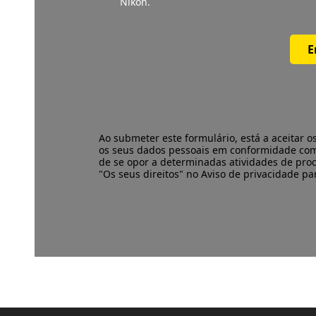
Nikon.
E
Ao submeter este formulário, está a aceitar o
os seus dados pessoais em conformidade co
de se opor a determinadas atividades de pro
"Os seus direitos" no Aviso de privacidade p