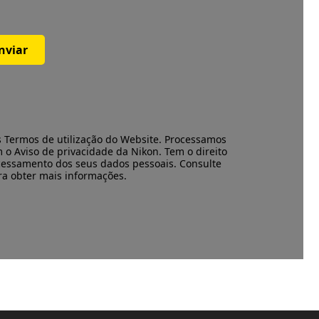
nviar
s
Termos de utilização
do Website. Processamos
m o
Aviso de privacidade
da Nikon. Tem o direito
cessamento dos seus dados pessoais. Consulte
ara obter mais informações.