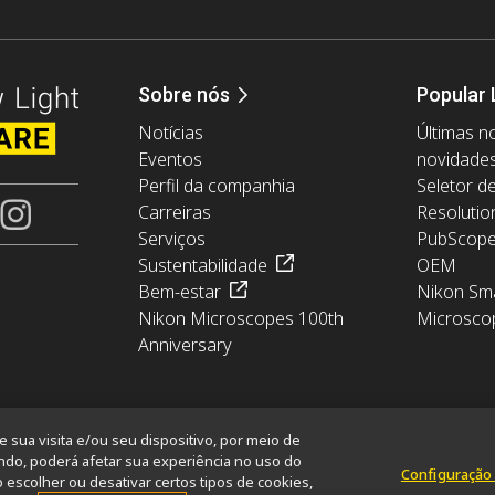
Sobre nós
Popular 
Notícias
Últimas no
Eventos
novidade
Perfil da companhia
Seletor d
Carreiras
Resolutio
Serviços
PubScop
Sustentabilidade
OEM
Bem-estar
Nikon Sma
Nikon Microscopes 100th
Microsco
Anniversary
sua visita e/ou seu dispositivo, por meio de
ndo, poderá afetar sua experiência no uso do
Configuração
escolher ou desativar certos tipos de cookies,
ormation
Política de Cookies
Termos de uso
Carreiras