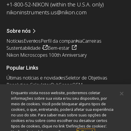
+1-800-52-NIKON (within the U.S.A. only)
nikoninstruments.us@nikon.com
Sobre nós
Notícias
Eventos
Perfil da companhia
Carreiras
Sustentabilidade
Bem-estar
Nikon Microscopes 100th Anniversary
Popular Links
Últimas notícias e novidades
Seletor de Objetivas
Resolution Calculator
PubScope
OEM
Nikon Small World
MicroscopyU
Enquanto visita nosso website, poderemos coletar
informações sobre sua visita e/ou seu dispositivo, por
meio de cookies. Você pode bloquear alguns tipos de
Outros produtos Nikon
cookies, o que, entretando, poderá afetar sua experiência
Produtos de imagem
no uso do site. Para saber mais sobre suas opções de
cookies e/ou sobre como escolher ou desativar certos
Microscopia industriais e Metrologia
tipos de cookies, clique no link ‘Definições de cookies’.
Sistemas de litografia semicondutores