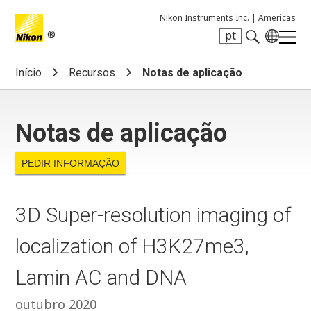
Nikon Instruments Inc. |
Americas
®
pt
Search keyword(s)
Início
Recursos
Notas de aplicação
Notas de aplicação
PEDIR INFORMAÇÃO
3D Super-resolution imaging of
localization of H3K27me3,
Lamin AC and DNA
outubro 2020