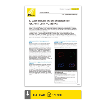
BAIXAR
597KB