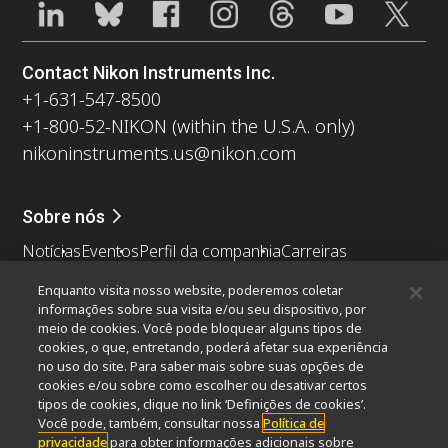
Contact Nikon Instruments Inc.
+1-631-547-8500
+1-800-52-NIKON (within the U.S.A. only)
nikoninstruments.us@nikon.com
Sobre nós
Notícias
Eventos
Perfil da companhia
Carreiras
Sustentabilidade
Bem-estar
Enquanto visita nosso website, poderemos coletar
Nikon Microscopes 100th Anniversary
informações sobre sua visita e/ou seu dispositivo, por
meio de cookies. Você pode bloquear alguns tipos de
Popular Links
cookies, o que, entretando, poderá afetar sua experiência
no uso do site. Para saber mais sobre suas opções de
Últimas notícias e novidades
Seletor de Objetivas
cookies e/ou sobre como escolher ou desativar certos
Resolution Calculator
PubScope
OEM
tipos de cookies, clique no link ‘Definições de cookies’.
Nikon Small World
MicroscopyU
Você pode, também, consultar nossa
Política de
privacidade
para obter informações adicionais sobre