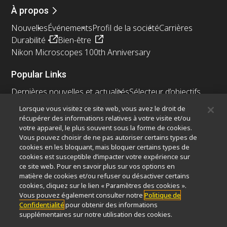
À propos
Nouvelles
Événements
Profil de la société
Carrières
Durabilité
Bien-être
Nikon Microscopes 100th Anniversary
Popular Links
Dernières nouvelles et actualités
Sélecteur d’objectifs
Resolution Calculator
PubScope
OEM
Lorsque vous visitez ce site web, vous avez le droit de
Nikon Small World
MicroscopyU
récupérer des informations relatives à votre visite et/ou
votre appareil, le plus souvent sous la forme de cookies.
Vous pouvez choisir de ne pas autoriser certains types de
Autres Produits Nikon
cookies en les bloquant, mais bloquer certains types de
Produits d'imagerie
cookies est susceptible d’impacter votre expérience sur
ce site web. Pour en savoir plus sur vos options en
Microscopie industrielle et métrologie
matière de cookies et/ou refuser ou désactiver certains
Systèmes de lithographie à semi-conducteurs
cookies, cliquez sur le lien « Paramètres des cookies ».
Systèmes de lithographie à FPD
Vous pouvez également consulter notre
Politique de
Confidentialité
pour obtenir des informations
supplémentaires sur notre utilisation des cookies.