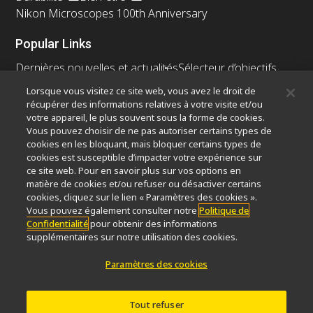
Nikon Microscopes 100th Anniversary
Popular Links
Dernières nouvelles et actualités
Sélecteur d’objectifs
Resolution Calculator
PubScope
OEM
Lorsque vous visitez ce site web, vous avez le droit de
Nikon Small World
MicroscopyU
récupérer des informations relatives à votre visite et/ou
votre appareil, le plus souvent sous la forme de cookies.
Vous pouvez choisir de ne pas autoriser certains types de
Autres Produits Nikon
cookies en les bloquant, mais bloquer certains types de
Produits d'imagerie
cookies est susceptible d’impacter votre expérience sur
ce site web. Pour en savoir plus sur vos options en
Microscopie industrielle et métrologie
matière de cookies et/ou refuser ou désactiver certains
Systèmes de lithographie à semi-conducteurs
cookies, cliquez sur le lien « Paramètres des cookies ».
Systèmes de lithographie à FPD
Vous pouvez également consulter notre
Politique de
Confidentialité
pour obtenir des informations
supplémentaires sur notre utilisation des cookies.
Paramètres des cookies
Contactez Nous
Plan du site
Confidentialité
Paramètres des cookies
Do Not Sell or Share My Personal Information
Tout refuser