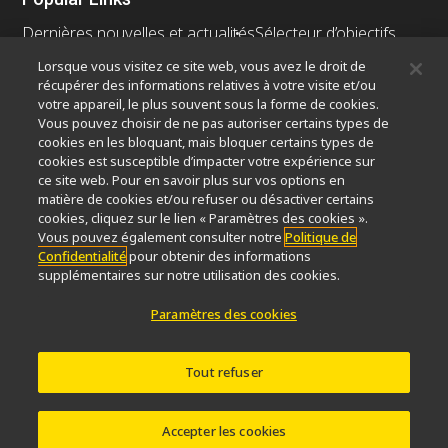
Dernières nouvelles et actualités
Sélecteur d’objectifs
Resolution Calculator
PubScope
OEM
Lorsque vous visitez ce site web, vous avez le droit de
Nikon Small World
MicroscopyU
récupérer des informations relatives à votre visite et/ou
votre appareil, le plus souvent sous la forme de cookies.
Vous pouvez choisir de ne pas autoriser certains types de
Autres Produits Nikon
cookies en les bloquant, mais bloquer certains types de
Produits d'imagerie
cookies est susceptible d’impacter votre expérience sur
ce site web. Pour en savoir plus sur vos options en
Microscopie industrielle et métrologie
matière de cookies et/ou refuser ou désactiver certains
Systèmes de lithographie à semi-conducteurs
cookies, cliquez sur le lien « Paramètres des cookies ».
Systèmes de lithographie à FPD
Vous pouvez également consulter notre
Politique de
Confidentialité
pour obtenir des informations
supplémentaires sur notre utilisation des cookies.
Paramètres des cookies
Contactez Nous
Plan du site
Confidentialité
Paramètres des cookies
Do Not Sell or Share My Personal Information
Tout refuser
Software Vulnerability Information
Conditions d’utilisation
Carrières
© 2026 Nikon Instruments Inc.
Accepter les cookies