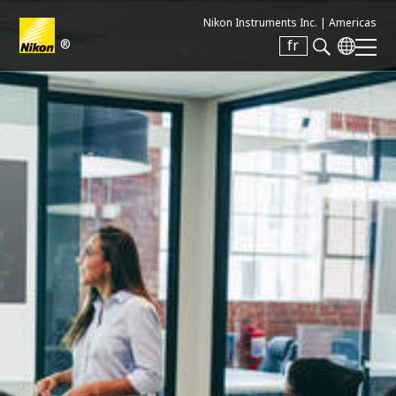
Nikon Instruments Inc. |
Americas
®
fr
Search keyword(s)