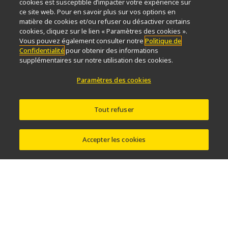
cookies est susceptible d’impacter votre expérience sur
Dernières nouvelles et actualités
Sélecteur d’objectifs
ce site web. Pour en savoir plus sur vos options en
Resolution Calculator
PubScope
OEM
matière de cookies et/ou refuser ou désactiver certains
Nikon Small World
MicroscopyU
cookies, cliquez sur le lien « Paramètres des cookies ».
Vous pouvez également consulter notre
Politique de
Confidentialité
pour obtenir des informations
Autres Produits Nikon
supplémentaires sur notre utilisation des cookies.
Produits d'imagerie
Paramètres des cookies
Microscopie industrielle et métrologie
Systèmes de lithographie à semi-conducteurs
Systèmes de lithographie à FPD
Tout refuser
Accepter les cookies
Contactez Nous
Plan du site
Confidentialité
Paramètres des cookies
Do Not Sell or Share My Personal Information
Software Vulnerability Information
Conditions d’utilisation
Carrières
© 2026 Nikon Instruments Inc.