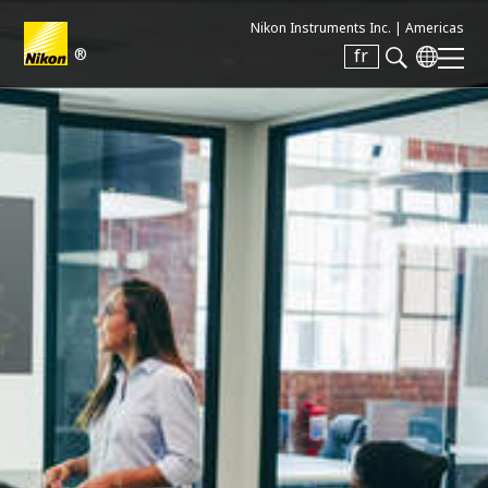
Nikon Instruments Inc. |
Americas
®
fr
Search keyword(s)