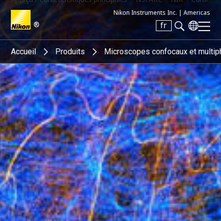
Nikon Instruments Inc. |
Americas
®
fr
Search keyword(s)
Accueil
Produits
Microscopes confocaux et multip