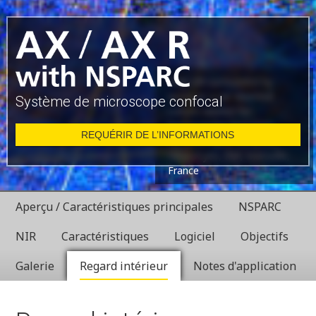
Glial cell surrounded by
axons in a rat neuronal
Système de microscope confocal
culture labeled for
microtubules and actin
REQUÉRIR DE L’INFORMATIONS
Dr. Christophe Leterrier,
NeuroCyto, INP, Marseille,
France
Aperçu / Caractéristiques principales
NSPARC
NIR
Caractéristiques
Logiciel
Objectifs
Galerie
Regard intérieur
Notes d'application