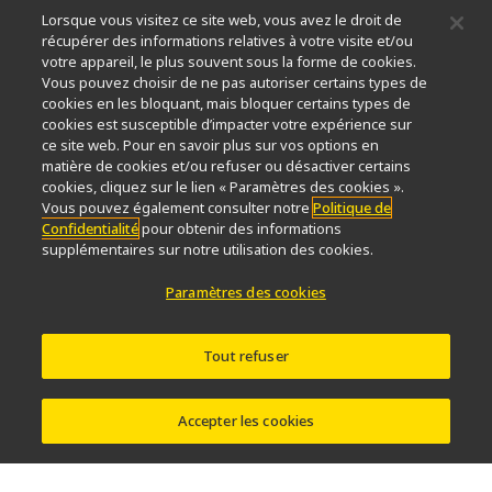
Lorsque vous visitez ce site web, vous avez le droit de
Durabilité
Bien-être
récupérer des informations relatives à votre visite et/ou
Nikon Microscopes 100th Anniversary
votre appareil, le plus souvent sous la forme de cookies.
Vous pouvez choisir de ne pas autoriser certains types de
Popular Links
cookies en les bloquant, mais bloquer certains types de
cookies est susceptible d’impacter votre expérience sur
Dernières nouvelles et actualités
Sélecteur d’objectifs
ce site web. Pour en savoir plus sur vos options en
Resolution Calculator
PubScope
OEM
matière de cookies et/ou refuser ou désactiver certains
Nikon Small World
MicroscopyU
cookies, cliquez sur le lien « Paramètres des cookies ».
Vous pouvez également consulter notre
Politique de
Confidentialité
pour obtenir des informations
Autres Produits Nikon
supplémentaires sur notre utilisation des cookies.
Produits d'imagerie
Paramètres des cookies
Microscopie industrielle et métrologie
Systèmes de lithographie à semi-conducteurs
Systèmes de lithographie à FPD
Tout refuser
Accepter les cookies
Contactez Nous
Plan du site
Confidentialité
Paramètres des cookies