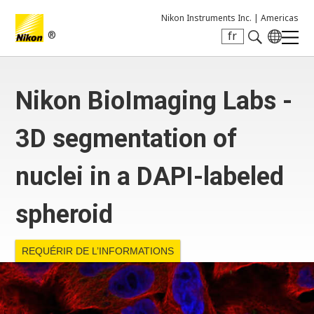
Nikon Instruments Inc. |
Americas
®
fr
Search keyword(s)
Nikon BioImaging Labs -
3D segmentation of
nuclei in a DAPI-labeled
spheroid
REQUÉRIR DE L’INFORMATIONS