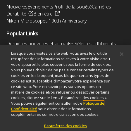
Nouvelles
Événements
Profil de la société
Carrières
Durabilité
Bien-être
Nikon Microscopes 100th Anniversary
Popular Links
Dernières nouvelles et actualités
Sélecteur d’objectifs
Resolution Calculator
PubScope
OEM
Lorsque vous visitez ce site web, vous avez le droit de
Nikon Small World
MicroscopyU
récupérer des informations relatives à votre visite et/ou
votre appareil, le plus souvent sous la forme de cookies.
Autres Produits Nikon
Vous pouvez choisir de ne pas autoriser certains types de
cookies en les bloquant, mais bloquer certains types de
Produits d'imagerie
cookies est susceptible d’impacter votre expérience sur
ce site web. Pour en savoir plus sur vos options en
Microscopie industrielle et métrologie
matière de cookies et/ou refuser ou désactiver certains
Systèmes de lithographie à semi-conducteurs
cookies, cliquez sur le lien « Paramètres des cookies ».
Systèmes de lithographie à FPD
Vous pouvez également consulter notre
Politique de
Confidentialité
pour obtenir des informations
supplémentaires sur notre utilisation des cookies.
Paramètres des cookies
Contactez Nous
Plan du site
Confidentialité