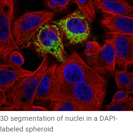
3D segmentation of nuclei in a DAPI-
labeled spheroid