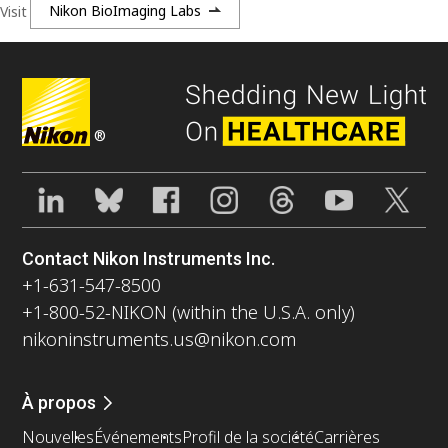
Visit
Nikon BioImaging Labs
®
Contact Nikon Instruments Inc.
+1-631-547-8500
+1-800-52-NIKON (within the U.S.A. only)
nikoninstruments.us@nikon.com
À propos
Nouvelles
Événements
Profil de la société
Carrières