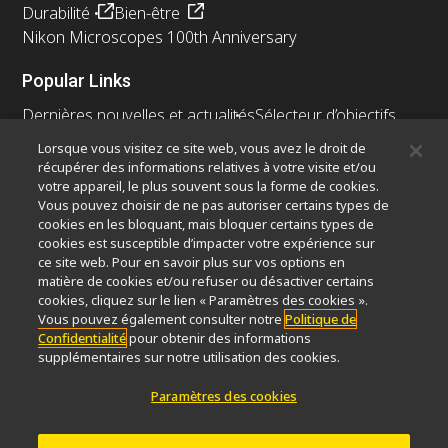
Durabilité
Bien-être
Nikon Microscopes 100th Anniversary
Popular Links
Dernières nouvelles et actualités
Sélecteur d’objectifs
Resolution Calculator
PubScope
OEM
Lorsque vous visitez ce site web, vous avez le droit de
Nikon Small World
MicroscopyU
récupérer des informations relatives à votre visite et/ou
votre appareil, le plus souvent sous la forme de cookies.
Autres Produits Nikon
Vous pouvez choisir de ne pas autoriser certains types de
cookies en les bloquant, mais bloquer certains types de
Produits d'imagerie
cookies est susceptible d’impacter votre expérience sur
ce site web. Pour en savoir plus sur vos options en
Microscopie industrielle et métrologie
matière de cookies et/ou refuser ou désactiver certains
Systèmes de lithographie à semi-conducteurs
cookies, cliquez sur le lien « Paramètres des cookies ».
Systèmes de lithographie à FPD
Vous pouvez également consulter notre
Politique de
Confidentialité
pour obtenir des informations
supplémentaires sur notre utilisation des cookies.
Paramètres des cookies
Contactez Nous
Plan du site
Confidentialité
Paramètres des cookies
Do Not Sell or Share My Personal Information