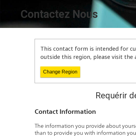
Contactez Nous
This contact form is intended for cu
outside this region, please visit th
Change Region
Requérir d