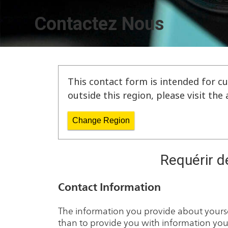
Contactez Nous
This contact form is intended for cu
outside this region, please visit th
Change Region
Requérir d