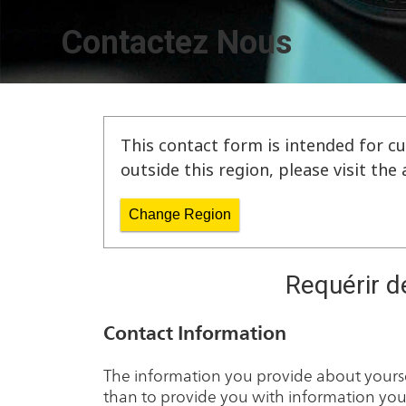
Contactez Nous
This contact form is intended for cu
outside this region, please visit th
Change Region
Requérir d