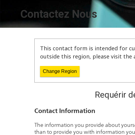
Contactez Nous
This contact form is intended for cu
outside this region, please visit th
Change Region
Requérir d