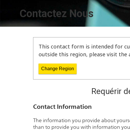
Contactez Nous
This contact form is intended for cu
outside this region, please visit th
Change Region
Requérir d