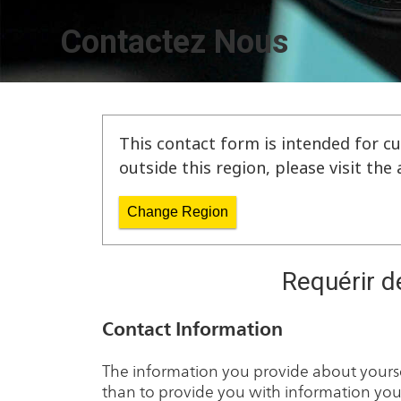
Contactez Nous
This contact form is intended for cu
outside this region, please visit th
Change Region
Requérir d