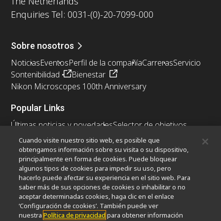
The Netherlands
Enquiries Tel: 0031-(0)-20-7099-000
Sobre nosotros
Noticias
Eventos
Perfil de la compañía
Carreras
Servicio
Sontenibilidad
Bienestar
Nikon Microscopes 100th Anniversary
Popular Links
Últimas noticias y novedades
Selector de objetivos
Resolution Calculator
PubScope
OEM
Cuando visite nuestro sitio web, es posible que
Nikon Small World
MicroscopyU
obtengamos información sobre su visita o su dispositivo,
principalmente en forma de cookies. Puede bloquear
algunos tipos de cookies para impedir su uso, pero
Otros Productos Nikon
hacerlo puede afectar su experiencia en el sitio web. Para
Productos de imagen
saber más de sus opciones de cookies o inhabilitar o no
aceptar determinadas cookies, haga clic en el enlace
Microscopía industrial y metrología
‘Configuración de cookies’. También puede ver
Sistemas de litografía semiconductores
nuestra
Política de privacidad
para obtener información