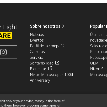
Sobre nosotros
Popular 
Noticias
Últimas no
Eventos
novedad
Perfil de la compañía
Selector 
Carreras
Resolutio
Servicio
PubScop
Sontenibilidad
OEM
Bienestar
Nikon Sma
Nikon Microscopes 100th
Microsco
Anniversary
isit and/or your device, mostly in the form of
king them, however blocking some types of