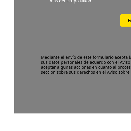
más del Grupo Nikon.
E
Mediante el envío de este formulario acepta 
sus datos personales de acuerdo con el
Aviso
aceptar algunas acciones en cuanto al proces
sección sobre sus derechos en el Aviso sobre