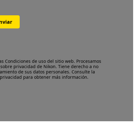
nviar
las
Condiciones de uso
del sitio web. Procesamos
 sobre privacidad
de Nikon. Tiene derecho a no
amiento de sus datos personales. Consulte la
 privacidad para obtener más información.