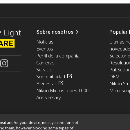
Sobre nosotros
Popular 
Noticias
Últimas no
Eventos
novedad
Perfil de la compañía
Selector 
Carreras
Resolutio
Servicio
PubScop
Sontenibilidad
OEM
Bienestar
Nikon Sma
Nikon Microscopes 100th
Microsco
Anniversary
isit and/or your device, mostly in the form of
king them, however blocking some types of