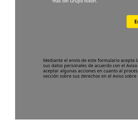
más del Grupo Nikon.
E
Mediante el envío de este formulario acepta 
sus datos personales de acuerdo con el
Aviso
aceptar algunas acciones en cuanto al proces
sección sobre sus derechos en el Aviso sobre