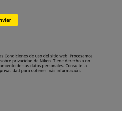
nviar
las
Condiciones de uso
del sitio web. Procesamos
 sobre privacidad
de Nikon. Tiene derecho a no
amiento de sus datos personales. Consulte la
 privacidad para obtener más información.