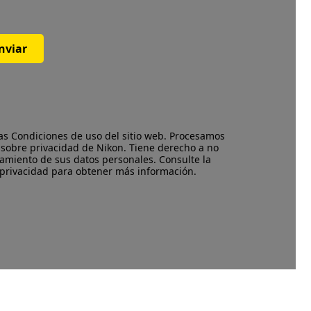
nviar
las
Condiciones de uso
del sitio web. Procesamos
 sobre privacidad
de Nikon. Tiene derecho a no
amiento de sus datos personales. Consulte la
 privacidad para obtener más información.