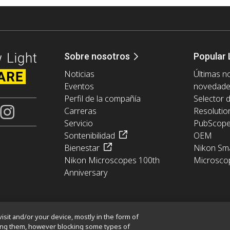
Sobre nosotros
Popular 
Noticias
Últimas no
Eventos
novedad
Perfil de la compañía
Selector 
Carreras
Resolutio
Servicio
PubScop
Sontenibilidad
OEM
Bienestar
Nikon Sma
Nikon Microscopes 100th
Microsco
Anniversary
isit and/or your device, mostly in the form of
king them, however blocking some types of