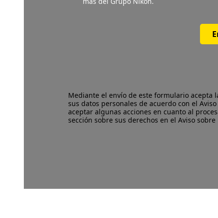
más del Grupo Nikon.
E
Mediante el envío de este formulario acepta 
sus datos personales de acuerdo con el
Aviso
aceptar algunas acciones en cuanto al proces
sección sobre sus derechos en el Aviso sobre