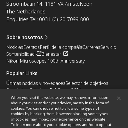
Stroombaan 14, 1181 VX Amstelveen
The Netherlands
Enquiries Tel: 0031-(0)-20-7099-000
Sobre nosotros
Noticias
Eventos
Perfil de la compañía
Carreras
Servicio
Sontenibilidad
Bienestar
Nikon Microscopes 100th Anniversary
Popular Links
Últimas noticias y novedades
Selector de objetivos
Resolution Calculator
PubScope
OEM
Nikon Small World
MicroscopyU
When you visit this website, we may retrieve information
about your visit and/or your device, mostly in the form of
cookies. You can choose not to allow some types of
Otros Productos Nikon
cookies by blocking them, however blocking some types
Productos de imagen
of cookies may impact your experience on this website.
To learn more about your cookie options and/or to opt out
Microscopía industrial y metrología