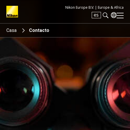
Nikon Europe B.V. |
Europe & Africa
es
Search keyword(s)
Casa
Contacto