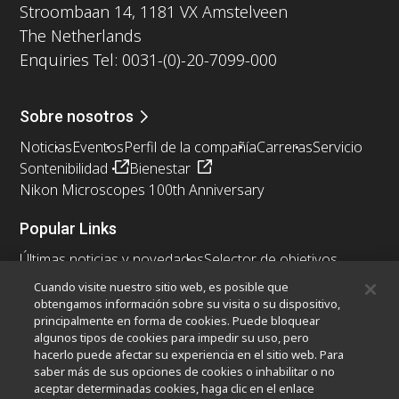
Stroombaan 14, 1181 VX Amstelveen
The Netherlands
Enquiries Tel: 0031-(0)-20-7099-000
Sobre nosotros
Noticias
Eventos
Perfil de la compañía
Carreras
Servicio
Sontenibilidad
Bienestar
Nikon Microscopes 100th Anniversary
Popular Links
Últimas noticias y novedades
Selector de objetivos
Resolution Calculator
PubScope
OEM
Cuando visite nuestro sitio web, es posible que
Nikon Small World
MicroscopyU
obtengamos información sobre su visita o su dispositivo,
principalmente en forma de cookies. Puede bloquear
algunos tipos de cookies para impedir su uso, pero
Otros Productos Nikon
hacerlo puede afectar su experiencia en el sitio web. Para
Productos de imagen
saber más de sus opciones de cookies o inhabilitar o no
aceptar determinadas cookies, haga clic en el enlace
Microscopía industrial y metrología