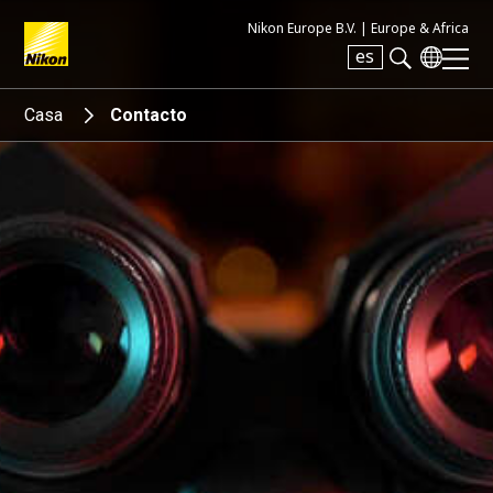
Nikon Europe B.V. |
Europe & Africa
es
Search keyword(s)
Casa
Contacto