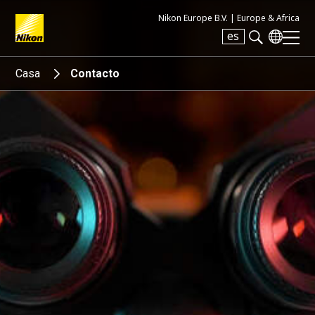
Nikon Europe B.V. |
Europe & Africa
es
Search keyword(s)
Casa
Contacto