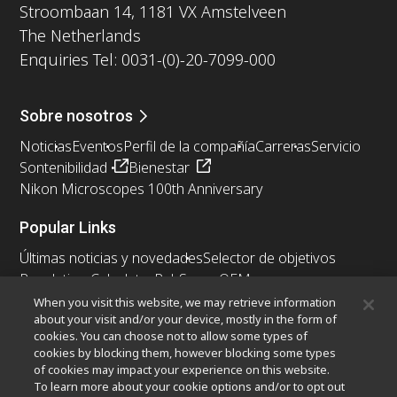
Stroombaan 14, 1181 VX Amstelveen
The Netherlands
Enquiries Tel: 0031-(0)-20-7099-000
Sobre nosotros
Noticias
Eventos
Perfil de la compañía
Carreras
Servicio
Sontenibilidad
Bienestar
Nikon Microscopes 100th Anniversary
Popular Links
Últimas noticias y novedades
Selector de objetivos
Resolution Calculator
PubScope
OEM
Nikon Small World
MicroscopyU
When you visit this website, we may retrieve information
about your visit and/or your device, mostly in the form of
cookies. You can choose not to allow some types of
Otros Productos Nikon
cookies by blocking them, however blocking some types
Productos de imagen
of cookies may impact your experience on this website.
To learn more about your cookie options and/or to opt out
Microscopía industrial y metrología