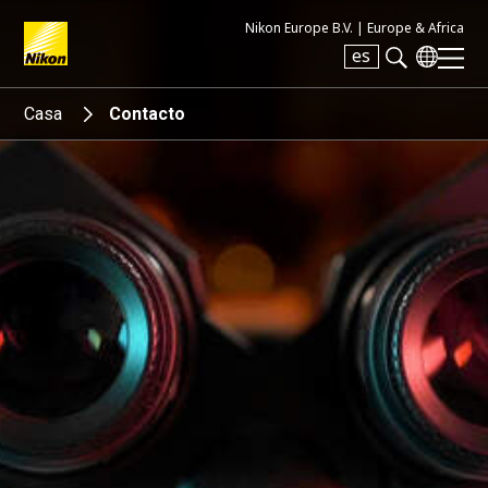
Nikon Europe B.V. |
Europe & Africa
es
Search keyword(s)
Casa
Contacto