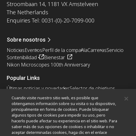
Stroombaan 14, 1181 VX Amstelveen
The Netherlands
Enquiries Tel: 0031-(0)-20-7099-000
Sobre nosotros
Noticias
Eventos
Perfil de la compañía
Carreras
Servicio
Sontenibilidad
Bienestar
Nikon Microscopes 100th Anniversary
Popular Links
Últimas noticias y novedades
Selector de objetivos
Resolution Calculator
PubScope
OEM
Cuando visite nuestro sitio web, es posible que
Nikon Small World
MicroscopyU
obtengamos información sobre su visita o su dispositivo,
principalmente en forma de cookies. Puede bloquear
algunos tipos de cookies para impedir su uso, pero
Otros Productos Nikon
hacerlo puede afectar su experiencia en el sitio web. Para
Productos de imagen
saber más de sus opciones de cookies o inhabilitar o no
aceptar determinadas cookies, haga clic en el enlace
Microscopía industrial y metrología