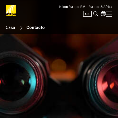
Nikon Europe B.V. |
Europe & Africa
es
Search keyword(s)
Casa
Contacto