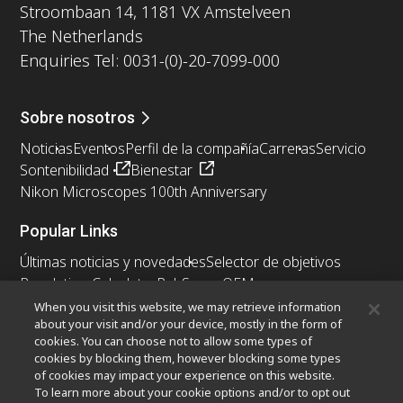
Stroombaan 14, 1181 VX Amstelveen
The Netherlands
Enquiries Tel: 0031-(0)-20-7099-000
Sobre nosotros
Noticias
Eventos
Perfil de la compañía
Carreras
Servicio
Sontenibilidad
Bienestar
Nikon Microscopes 100th Anniversary
Popular Links
Últimas noticias y novedades
Selector de objetivos
Resolution Calculator
PubScope
OEM
Nikon Small World
MicroscopyU
When you visit this website, we may retrieve information
about your visit and/or your device, mostly in the form of
cookies. You can choose not to allow some types of
Otros Productos Nikon
cookies by blocking them, however blocking some types
Productos de imagen
of cookies may impact your experience on this website.
To learn more about your cookie options and/or to opt out
Microscopía industrial y metrología