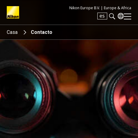
Nikon Europe B.V. |
Europe & Africa
es
Search keyword(s)
Casa
Contacto