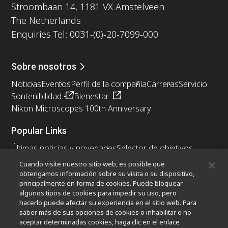
Stroombaan 14, 1181 VX Amstelveen
The Netherlands
Enquiries Tel: 0031-(0)-20-7099-000
Sobre nosotros
Noticias
Eventos
Perfil de la compañía
Carreras
Servicio
Sontenibilidad
Bienestar
Nikon Microscopes 100th Anniversary
Popular Links
Últimas noticias y novedades
Selector de objetivos
Resolution Calculator
PubScope
OEM
Cuando visite nuestro sitio web, es posible que
Nikon Small World
MicroscopyU
obtengamos información sobre su visita o su dispositivo,
principalmente en forma de cookies. Puede bloquear
algunos tipos de cookies para impedir su uso, pero
Otros Productos Nikon
hacerlo puede afectar su experiencia en el sitio web. Para
Productos de imagen
saber más de sus opciones de cookies o inhabilitar o no
aceptar determinadas cookies, haga clic en el enlace
Microscopía industrial y metrología