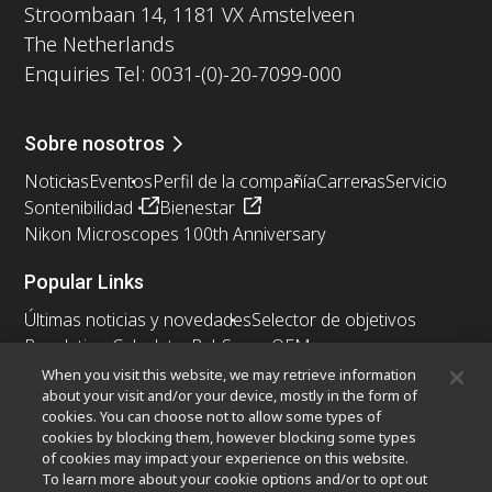
Stroombaan 14, 1181 VX Amstelveen
The Netherlands
Enquiries Tel: 0031-(0)-20-7099-000
Sobre nosotros
Noticias
Eventos
Perfil de la compañía
Carreras
Servicio
Sontenibilidad
Bienestar
Nikon Microscopes 100th Anniversary
Popular Links
Últimas noticias y novedades
Selector de objetivos
Resolution Calculator
PubScope
OEM
Nikon Small World
MicroscopyU
When you visit this website, we may retrieve information
about your visit and/or your device, mostly in the form of
cookies. You can choose not to allow some types of
Otros Productos Nikon
cookies by blocking them, however blocking some types
Productos de imagen
of cookies may impact your experience on this website.
To learn more about your cookie options and/or to opt out
Microscopía industrial y metrología