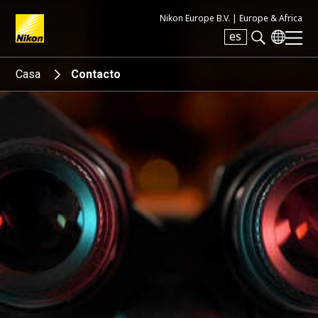
Nikon Europe B.V. |
Europe & Africa
es
Search keyword(s)
Casa
Contacto