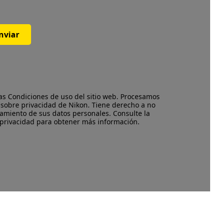
nviar
las
Condiciones de uso
del sitio web. Procesamos
 sobre privacidad
de Nikon. Tiene derecho a no
amiento de sus datos personales. Consulte la
 privacidad para obtener más información.