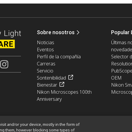
Sobre nosotros
Popular 
Noticias
Últimas no
Eventos
novedad
Perfil de la compañía
Selector 
Carreras
Resolutio
Servicio
PubScop
Sontenibilidad
OEM
Bienestar
Nikon Sma
Nikon Microscopes 100th
Microsco
Anniversary
isit and/or your device, mostly in the form of
king them, however blocking some types of