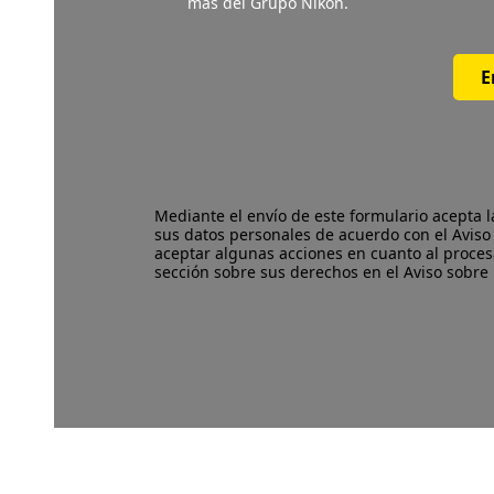
más del Grupo Nikon.
E
Mediante el envío de este formulario acepta 
sus datos personales de acuerdo con el
Aviso
aceptar algunas acciones en cuanto al proces
sección sobre sus derechos en el Aviso sobre