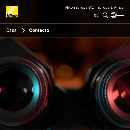
Nikon Europe B.V. |
Europe & Africa
es
Search keyword(s)
Casa
Contacto