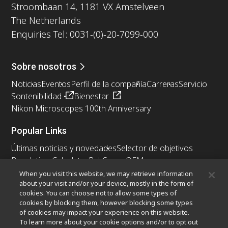
Stroombaan 14, 1181 VX Amstelveen
The Netherlands
Enquiries Tel: 0031-(0)-20-7099-000
Sobre nosotros
Noticias
Eventos
Perfil de la compañía
Carreras
Servicio
Sontenibilidad
Bienestar
Nikon Microscopes 100th Anniversary
Popular Links
Últimas noticias y novedades
Selector de objetivos
Resolution Calculator
PubScope
OEM
Nikon Small World
MicroscopyU
When you visit this website, we may retrieve information
about your visit and/or your device, mostly in the form of
cookies. You can choose not to allow some types of
Otros Productos Nikon
cookies by blocking them, however blocking some types
Productos de imagen
of cookies may impact your experience on this website.
To learn more about your cookie options and/or to opt out
Microscopía industrial y metrología