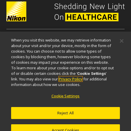
When you visit this website, we may retrieve information
微信
about your visit and/or your device, mostly in the form of
cookies. You can choose not to allow some types of
cookies by blocking them, however blocking some types
关于我们
of cookies may impact your experience on this website.
To learn more about your cookie options and/or to opt out
活动
可持续发展
Well-being
显微镜事业100周年
of or disable certain cookies click the ‘
’
Cookie Settings
link. You may also view our
Privacy Policy
for additional
相关网站
information about how we use cookies.
物镜选择器
PubScope
OEM
Nikon Small World
Cookie Settings
MicroscopyU
其他尼康产品
Reject All
映像产品
工业检测产品
半导体光刻系统
FPD光刻系统
Accept Cookies