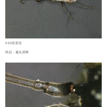
0.63倍变倍
样品：扁头泥蜂