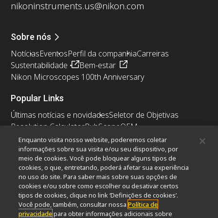
nikoninstruments.us@nikon.com
Sobre nós
Notícias
Eventos
Perfil da companhia
Carreiras
Sustentabilidade
Bem-estar
Nikon Microscopes 100th Anniversary
Popular Links
Últimas notícias e novidades
Seletor de Objetivas
Resolution Calculator
PubScope
OEM
Nikon Small World
MicroscopyU
Enquanto visita nosso website, poderemos coletar
informações sobre sua visita e/ou seu dispositivo, por
meio de cookies. Você pode bloquear alguns tipos de
Outros produtos Nikon
cookies, o que, entretando, poderá afetar sua experiência
Produtos de imagem
no uso do site. Para saber mais sobre suas opções de
cookies e/ou sobre como escolher ou desativar certos
Microscopia industriais e Metrologia
tipos de cookies, clique no link ‘Definições de cookies’.
Sistemas de litografia semicondutores
Você pode, também, consultar nossa
Política de
Sistemas de litografia FPD
privacidade
para obter informações adicionais sobre