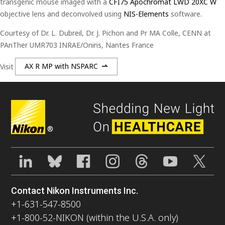
transgenic mouse imaged with a
CFI75 Apochromat LWD 20XC W
objective lens and deconvolved using
NIS-Elements
software.
Courtesy of Dr. L. Dubreil, Dr. J. Pichon and Pr MA Colle, CENN at
PAnTher UMR703 INRAE/Oniris, Nantes France
Visit
AX R MP with NSPARC
®
Contact Nikon Instruments Inc.
+1-631-547-8500
+1-800-52-NIKON (within the U.S.A. only)