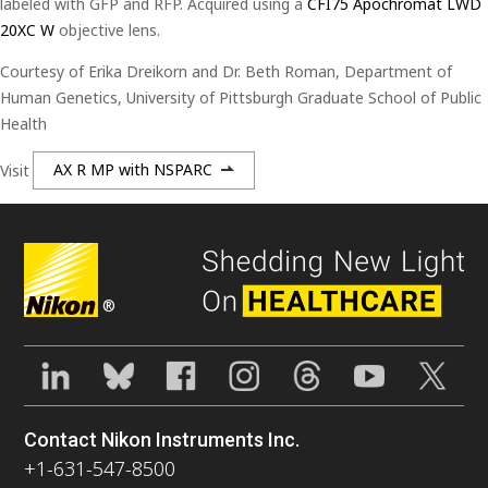
labeled with GFP and RFP. Acquired using a
CFI75 Apochromat LWD
20XC W
objective lens.
Courtesy of Erika Dreikorn and Dr. Beth Roman, Department of
Human Genetics, University of Pittsburgh Graduate School of Public
Health
Visit
AX R MP with NSPARC
®
Contact Nikon Instruments Inc.
+1-631-547-8500