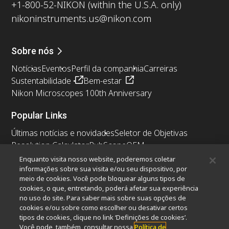
+1-800-52-NIKON (within the U.S.A. only)
nikoninstruments.us@nikon.com
Sobre nós
Notícias
Eventos
Perfil da companhia
Carreiras
Sustentabilidade
Bem-estar
Nikon Microscopes 100th Anniversary
Popular Links
Últimas notícias e novidades
Seletor de Objetivas
Resolution Calculator
PubScope
OEM
Nikon Small World
MicroscopyU
Enquanto visita nosso website, poderemos coletar
informações sobre sua visita e/ou seu dispositivo, por
meio de cookies. Você pode bloquear alguns tipos de
Outros produtos Nikon
cookies, o que, entretando, poderá afetar sua experiência
Produtos de imagem
no uso do site. Para saber mais sobre suas opções de
cookies e/ou sobre como escolher ou desativar certos
Microscopia industriais e Metrologia
tipos de cookies, clique no link ‘Definições de cookies’.
Sistemas de litografia semicondutores
Você pode, também, consultar nossa
Política de