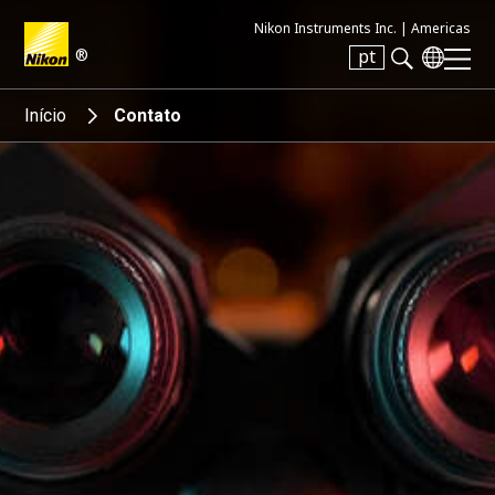
Nikon Instruments Inc. |
Americas
®
pt
Search keyword(s)
Início
Contato