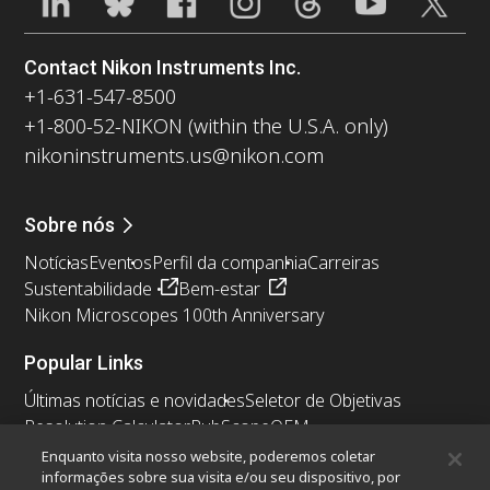
Contact Nikon Instruments Inc.
+1-631-547-8500
+1-800-52-NIKON (within the U.S.A. only)
nikoninstruments.us@nikon.com
Sobre nós
Notícias
Eventos
Perfil da companhia
Carreiras
Sustentabilidade
Bem-estar
Nikon Microscopes 100th Anniversary
Popular Links
Últimas notícias e novidades
Seletor de Objetivas
Resolution Calculator
PubScope
OEM
Nikon Small World
MicroscopyU
Enquanto visita nosso website, poderemos coletar
informações sobre sua visita e/ou seu dispositivo, por