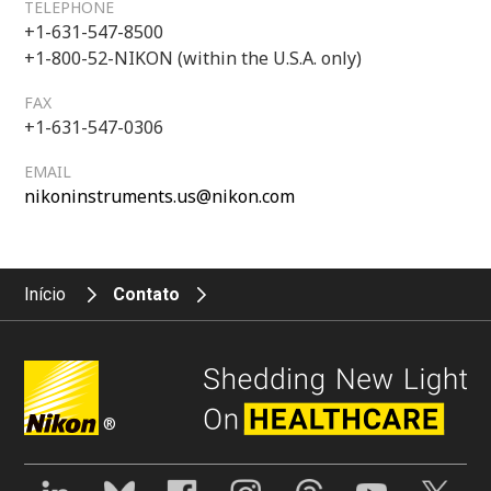
TELEPHONE
+1-631-547-8500
+1-800-52-NIKON (within the U.S.A. only)
FAX
+1-631-547-0306
EMAIL
nikoninstruments.us@nikon.com
Início
Contato
®