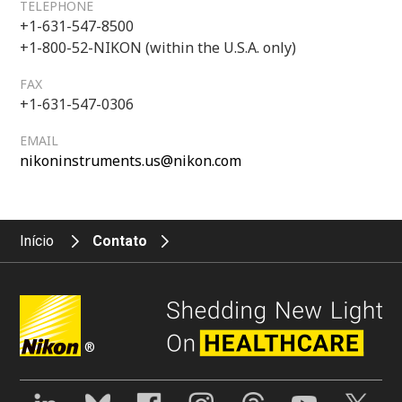
TELEPHONE
+1-631-547-8500
+1-800-52-NIKON (within the U.S.A. only)
FAX
+1-631-547-0306
EMAIL
nikoninstruments.us@nikon.com
Início
Contato
®