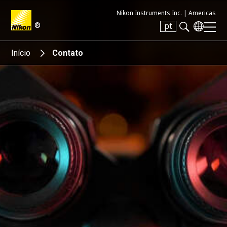
Nikon Instruments Inc. |
Americas
®
pt
Search keyword(s)
Início
Contato