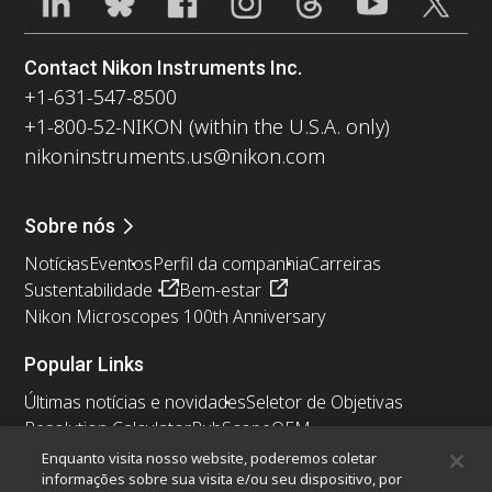
Contact Nikon Instruments Inc.
+1-631-547-8500
+1-800-52-NIKON (within the U.S.A. only)
nikoninstruments.us@nikon.com
Sobre nós
Notícias
Eventos
Perfil da companhia
Carreiras
Sustentabilidade
Bem-estar
Nikon Microscopes 100th Anniversary
Popular Links
Últimas notícias e novidades
Seletor de Objetivas
Resolution Calculator
PubScope
OEM
Nikon Small World
MicroscopyU
Enquanto visita nosso website, poderemos coletar
informações sobre sua visita e/ou seu dispositivo, por