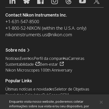
Contact Nikon Instruments Inc.
+1-631-547-8500
+1-800-52-NIKON (within the U.S.A. only)
nikoninstruments.us@nikon.com
Sobre nós
Notícias
Eventos
Perfil da companhia
Carreiras
Sustentabilidade
Bem-estar
Nikon Microscopes 100th Anniversary
Popular Links
Últimas notícias e novidades
Seletor de Objetivas
Resolution Calculator
PubScope
OEM
Nikon Small World
MicroscopyU
Enquanto visita nosso website, poderemos coletar
informações sobre sua visita e/ou seu dispositivo, por