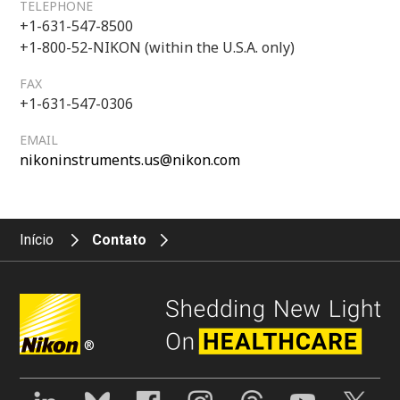
TELEPHONE
+1-631-547-8500
+1-800-52-NIKON (within the U.S.A. only)
FAX
+1-631-547-0306
EMAIL
nikoninstruments.us@nikon.com
Início
Contato
®