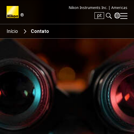
Nikon Instruments Inc. |
Americas
®
pt
Search keyword(s)
Início
Contato