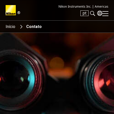
Nikon Instruments Inc. |
Americas
®
pt
Search keyword(s)
Início
Contato