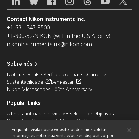
Contact Nikon Instruments Inc.
+1-631-547-8500
+1-800-52-NIKON (within the U.S.A. only)
nikoninstruments.us@nikon.com
Sobre nós
Notícias
Eventos
Perfil da companhia
Carreiras
Sustentabilidade
Bem-estar
Nikon Microscopes 100th Anniversary
Popular Links
Últimas notícias e novidades
Seletor de Objetivas
Resolution Calculator
PubScope
OEM
Nikon Small World
MicroscopyU
Enquanto visita nosso website, poderemos coletar
informações sobre sua visita e/ou seu dispositivo, por