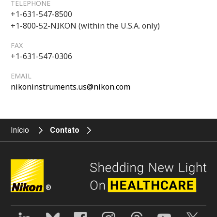
TELEPHONE
+1-631-547-8500
+1-800-52-NIKON (within the U.S.A. only)
FAX
+1-631-547-0306
EMAIL
nikoninstruments.us@nikon.com
Início
Contato
®