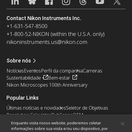
Contact Nikon Instruments Inc.
+1-631-547-8500
+1-800-52-NIKON (within the U.S.A. only)
nikoninstruments.us@nikon.com
Sobre nós
Notícias
Eventos
Perfil da companhia
Carreiras
Sustentabilidade
Bem-estar
Nikon Microscopes 100th Anniversary
Popular Links
Últimas notícias e novidades
Seletor de Objetivas
Resolution Calculator
PubScope
OEM
Nikon Small World
MicroscopyU
Enquanto visita nosso website, poderemos coletar
informações sobre sua visita e/ou seu dispositivo, por