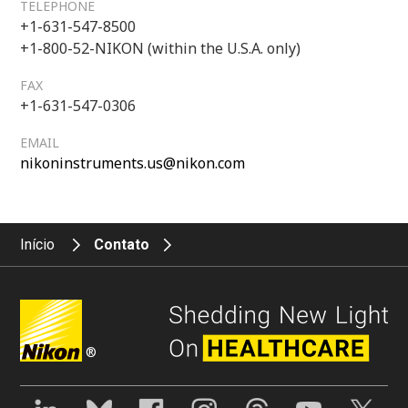
TELEPHONE
+1-631-547-8500
+1-800-52-NIKON (within the U.S.A. only)
FAX
+1-631-547-0306
EMAIL
nikoninstruments.us@nikon.com
Início
Contato
®