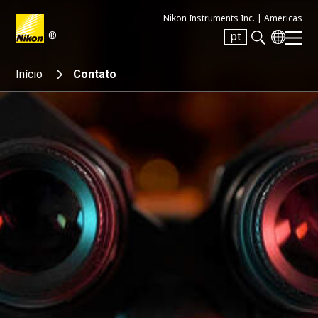
Nikon Instruments Inc. |
Americas
®
pt
Search keyword(s)
Início
Contato