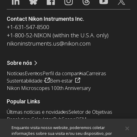
Contact Nikon Instruments Inc.
+1-631-547-8500
+1-800-52-NIKON (within the U.S.A. only)
nikoninstruments.us@nikon.com
Sobre nós
Notícias
Eventos
Perfil da companhia
Carreiras
Sustentabilidade
Bem-estar
Nikon Microscopes 100th Anniversary
Popular Links
Últimas notícias e novidades
Seletor de Objetivas
Resolution Calculator
PubScope
OEM
Nikon Small World
MicroscopyU
Enquanto visita nosso website, poderemos coletar
informações sobre sua visita e/ou seu dispositivo, por