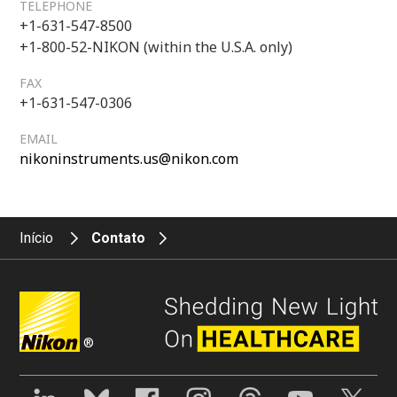
TELEPHONE
+1-631-547-8500
+1-800-52-NIKON (within the U.S.A. only)
FAX
+1-631-547-0306
EMAIL
nikoninstruments.us@nikon.com
Início
Contato
®