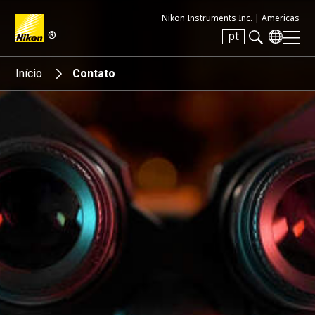
Nikon Instruments Inc. |
Americas
®
pt
Search keyword(s)
Início
Contato