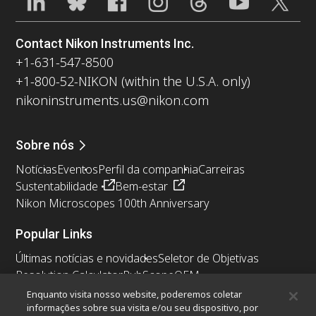
Contact Nikon Instruments Inc.
+1-631-547-8500
+1-800-52-NIKON (within the U.S.A. only)
nikoninstruments.us@nikon.com
Sobre nós
Notícias
Eventos
Perfil da companhia
Carreiras
Sustentabilidade
Bem-estar
Nikon Microscopes 100th Anniversary
Popular Links
Últimas notícias e novidades
Seletor de Objetivas
Resolution Calculator
PubScope
OEM
Nikon Small World
MicroscopyU
Enquanto visita nosso website, poderemos coletar
informações sobre sua visita e/ou seu dispositivo, por