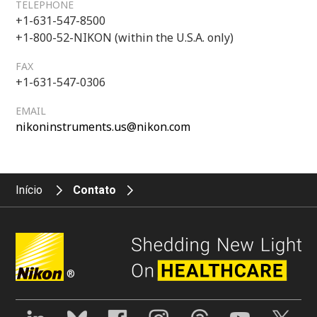
TELEPHONE
+1-631-547-8500
+1-800-52-NIKON (within the U.S.A. only)
FAX
+1-631-547-0306
EMAIL
nikoninstruments.us@nikon.com
Início
Contato
®