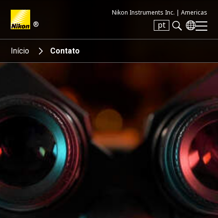
Nikon Instruments Inc. |
Americas
®
pt
Search keyword(s)
Início
Contato