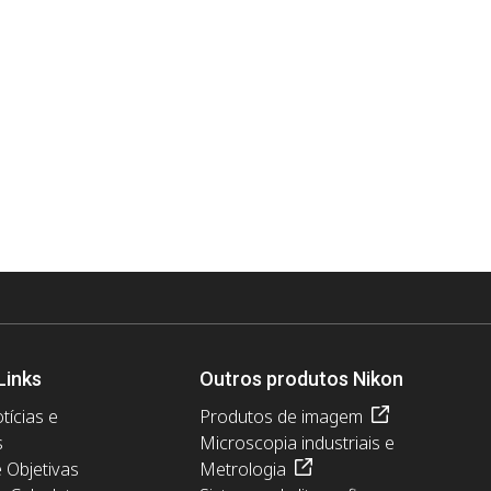
Links
Outros produtos Nikon
tícias e
Produtos de imagem
s
Microscopia industriais e
e Objetivas
Metrologia