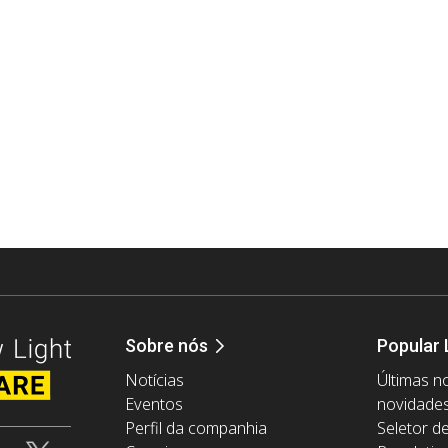
Sobre nós
Popular 
Notícias
Últimas no
Eventos
novidade
Perfil da companhia
Seletor d