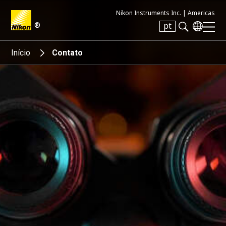
Nikon Instruments Inc. |
Americas
®
pt
Search keyword(s)
Início
Contato