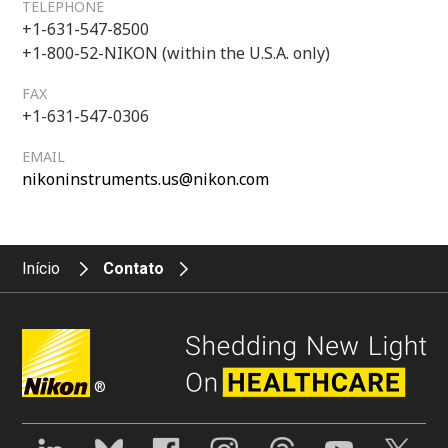
TELEPHONE
+1-631-547-8500
+1-800-52-NIKON (within the U.S.A. only)
FAX
+1-631-547-0306
EMAIL
nikoninstruments.us@nikon.com
Início
Contato
®