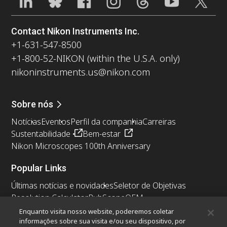
Contact Nikon Instruments Inc.
+1-631-547-8500
+1-800-52-NIKON (within the U.S.A. only)
nikoninstruments.us@nikon.com
Sobre nós
Notícias
Eventos
Perfil da companhia
Carreiras
Sustentabilidade
Bem-estar
Nikon Microscopes 100th Anniversary
Popular Links
Últimas notícias e novidades
Seletor de Objetivas
Resolution Calculator
PubScope
OEM
Nikon Small World
MicroscopyU
Enquanto visita nosso website, poderemos coletar
informações sobre sua visita e/ou seu dispositivo, por