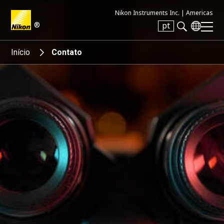
Nikon Instruments Inc. |
Americas
®
pt
Search keyword(s)
Início
Contato