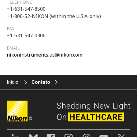
TELEPHONE
+1-631-547-8500
+1-800-52-NIKON (within the U.S.A. only)
FAX
+1-631-547-0306
EMAIL
nikoninstruments.us@nikon.com
Início
Contato
®