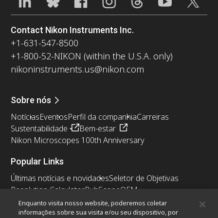
Contact Nikon Instruments Inc.
+1-631-547-8500
+1-800-52-NIKON (within the U.S.A. only)
nikoninstruments.us@nikon.com
Sobre nós
Notícias
Eventos
Perfil da companhia
Carreiras
Sustentabilidade
Bem-estar
Nikon Microscopes 100th Anniversary
Popular Links
Últimas notícias e novidades
Seletor de Objetivas
Resolution Calculator
PubScope
OEM
Nikon Small World
MicroscopyU
Enquanto visita nosso website, poderemos coletar
informações sobre sua visita e/ou seu dispositivo, por