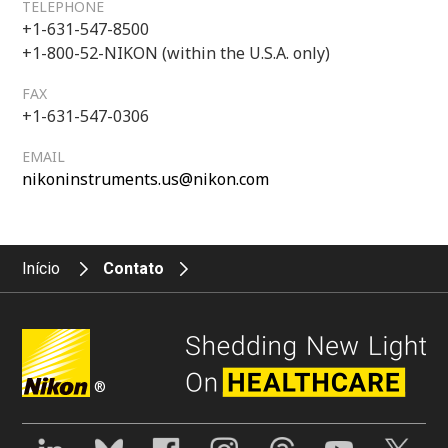
TELEPHONE
+1-631-547-8500
+1-800-52-NIKON (within the U.S.A. only)
FAX
+1-631-547-0306
EMAIL
nikoninstruments.us@nikon.com
Início
Contato
®