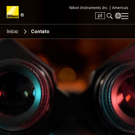
Nikon Instruments Inc. |
Americas
®
pt
Search keyword(s)
Início
Contato