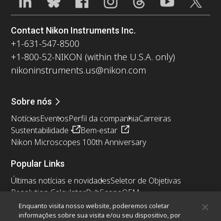
Contact Nikon Instruments Inc.
+1-631-547-8500
+1-800-52-NIKON (within the U.S.A. only)
nikoninstruments.us@nikon.com
Sobre nós
Notícias
Eventos
Perfil da companhia
Carreiras
Sustentabilidade
Bem-estar
Nikon Microscopes 100th Anniversary
Popular Links
Últimas notícias e novidades
Seletor de Objetivas
Resolution Calculator
PubScope
OEM
Nikon Small World
MicroscopyU
Enquanto visita nosso website, poderemos coletar
informações sobre sua visita e/ou seu dispositivo, por